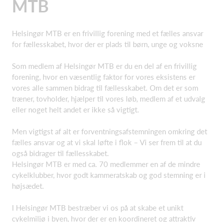
MTB
Helsingør MTB er en frivillig forening med et fælles ansvar
for fællesskabet, hvor der er plads til børn, unge og voksne
Som medlem af Helsingør MTB er du en del af en frivillig
forening, hvor en væsentlig faktor for vores eksistens er
vores alle sammen bidrag til fællesskabet. Om det er som
træner, tovholder, hjælper til vores løb, medlem af et udvalg
eller noget helt andet er ikke så vigtigt.
Men vigtigst af alt er forventningsafstemningen omkring det
fælles ansvar og at vi skal løfte i flok – Vi ser frem til at du
også bidrager til fællesskabet.
Helsingør MTB er med ca. 70 medlemmer en af de mindre
cykelklubber, hvor godt kammeratskab og god stemning er i
højsædet.
I Helsingør MTB bestræber vi os på at skabe et unikt
cykelmiljø i byen, hvor der er en koordineret og attraktiv