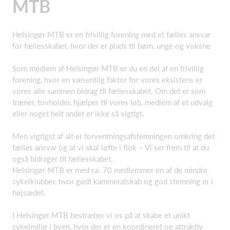
MTB
Helsingør MTB er en frivillig forening med et fælles ansvar
for fællesskabet, hvor der er plads til børn, unge og voksne
Som medlem af Helsingør MTB er du en del af en frivillig
forening, hvor en væsentlig faktor for vores eksistens er
vores alle sammen bidrag til fællesskabet. Om det er som
træner, tovholder, hjælper til vores løb, medlem af et udvalg
eller noget helt andet er ikke så vigtigt.
Men vigtigst af alt er forventningsafstemningen omkring det
fælles ansvar og at vi skal løfte i flok – Vi ser frem til at du
også bidrager til fællesskabet.
Helsingør MTB er med ca. 70 medlemmer en af de mindre
cykelklubber, hvor godt kammeratskab og god stemning er i
højsædet.
I Helsingør MTB bestræber vi os på at skabe et unikt
cykelmiljø i byen, hvor der er en koordineret og attraktiv