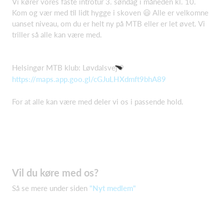
Vi kører vores faste introtur 3. søndag i måneden kl. 10.
Kom og vær med til lidt hygge i skoven 😃 Alle er velkomne
uanset niveau, om du er helt ny på MTB eller er let øvet. Vi
triller så alle kan være med.
Helsingør MTB klub: Løvdalsvej 9
https://maps.app.goo.gl/cGJuLHXdmft9bhA89
For at alle kan være med deler vi os i passende hold.
Vil du køre med os?
Så se mere under siden
"Nyt medlem"