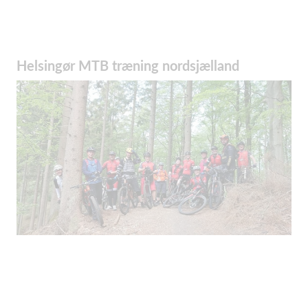
Helsingør MTB træning nordsjælland