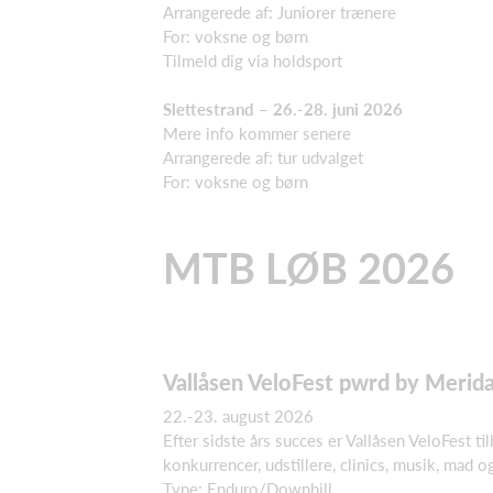
Arrangerede af: Juniorer trænere
For: voksne og børn
Tilmeld dig via holdsport
Slettestrand – 26.-28. juni 2026
Mere info kommer senere
Arrangerede af: tur udvalget
For: voksne og børn
MTB LØB 2026
Vallåsen VeloFest pwrd by Merida
22.-23. august 2026
Efter sidste års succes er Vallåsen VeloFest t
konkurrencer, udstillere, clinics, musik, mad o
Type: Enduro/Downhill