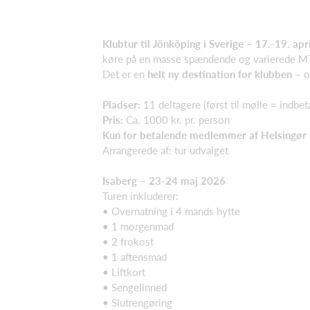
Klubtur til Jönköping i Sverige – 17.-19. apr
køre på en masse spændende og varierede MT
Det er en
helt ny destination for klubben
– o
Pladser:
11 deltagere (først til mølle = indbet
Pris:
Ca. 1000 kr. pr. person
Kun for betalende medlemmer af Helsingø
Arrangerede af: tur udvalget
Isaberg – 23-24 maj 2026
Turen inkluderer:
• Overnatning i 4 mands hytte
• 1 morgenmad
• 2 frokost
• 1 aftensmad
• Liftkort
• Sengelinned
• Slutrengøring