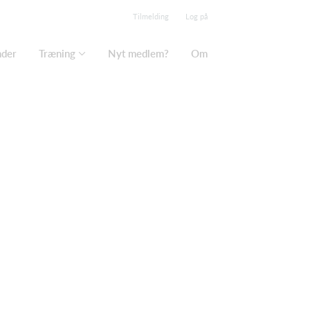
Tilmelding
Log på
nder
Træning
Nyt medlem?
Om