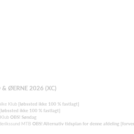
 ØERNE 2026 (XC)
bike Klub
[løbssted ikke 100 % fastlagt]
[løbssted ikke 100 % fastlagt]
 Klub
OBS! Søndag
rederikssund MTB
OBS! Alternativ tidsplan for denne afdeling [forven