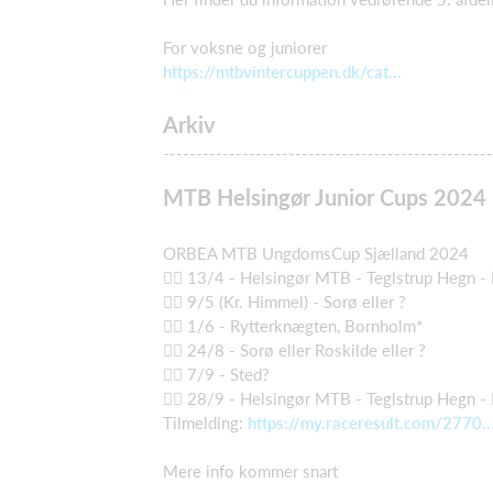
For voksne og juniorer
https://mtbvintercuppen.dk/cat...
Arkiv
--------------------------------------------------
MTB Helsingør Junior Cups 2024
ORBEA MTB UngdomsCup Sjælland 2024
🚴‍♂️ 13/4 - Helsingør MTB - Teglstrup Hegn -
🚴‍♂️ 9/5 (Kr. Himmel) - Sorø eller ?
🚴‍♂️ 1/6 - Rytterknægten, Bornholm*
🚴‍♂️ 24/8 - Sorø eller Roskilde eller ?
🚴‍♂️ 7/9 - Sted?
🚴‍♂️ 28/9 - Helsingør MTB - Teglstrup Hegn -
Tilmelding:
https://my.raceresult.com/2770..
Mere info kommer snart