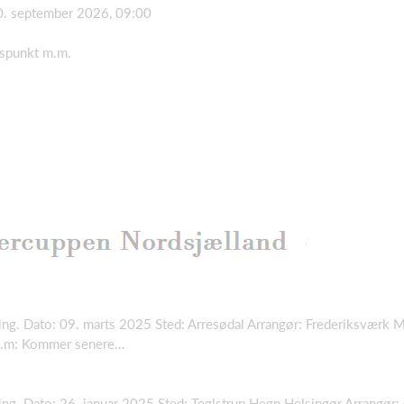
0. september 2026, 09:00
dspunkt m.m.
ling. Dato: 09. marts 2025 Sted: Arresødal Arrangør: Frederiksværk 
 m.m: Kommer senere…
ling. Dato: 26. januar 2025 Sted: Teglstrup Hegn Helsingør Arrangør