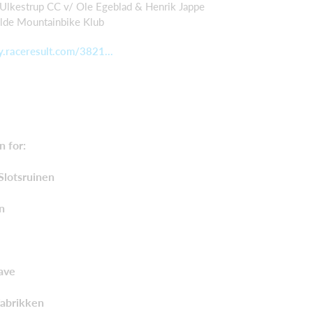
 Ulkestrup CC v/ Ole Egeblad & Henrik Jappe
kilde Mountainbike Klub
y.raceresult.com/3821...
n for:
 Slotsruinen
n
have
fabrikken