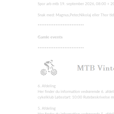
Spor arb mtb 19. september 2026, 08:00 + 2
Snak med: Magnus,Peter,Nikolaj eller Thor ti
**************************
Gamle events
**************************
6. Afdeling
Her finder du information vedrørende 6. afde
cykelklub Løbsstart: 10:00 Rutebeskrivelse
5. Afdeling
Her finder du information vedrørende 5. afde