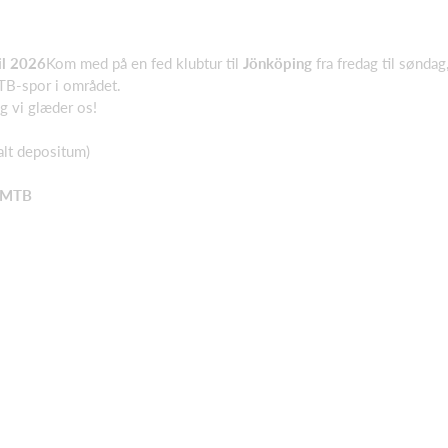
il 2026
Kom med på en fed klubtur til
Jönköping
fra fredag til søndag
B-spor i området.
g vi glæder os!
alt depositum)
r MTB